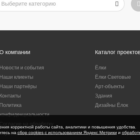
Выберите категорию
О компании
Каталог проекто
Новости и события
Ёлки
Наши клиенты
Ёлки Световые
Наши партнёры
Арт-объекты
Контакты
Здания
Политика
Дизайны Ёлок
конфиденциальности
Согласие на обработку
ния корректной работы сайта, аналитики и повышения удобства.
етесь на
сбор cookies с использованием Яндекс.Метрики
и
обработ
персональных данных