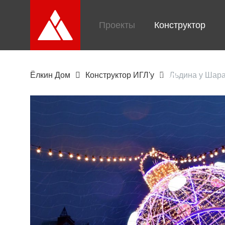
Проекты
Конструктор
ИГЛ'у
Ёлкин Дом
Конструктор ИГЛ'у
Льдина у Шар