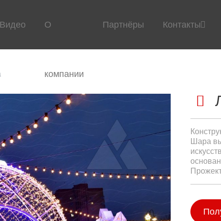
Видео
О
Партнёры
Контакты
компании
а
Констру
Шара вы
искусст
основан
Прожект
Пол