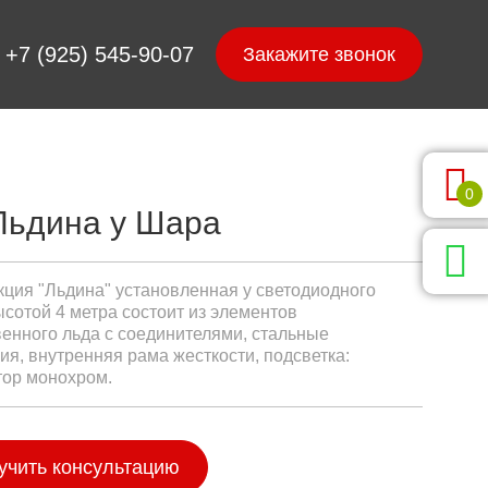
+7 (925) 545-90-07
0
Льдина у Шара
кция "Льдина" установленная у светодиодного
сотой 4 метра состоит из элементов
венного льда с соединителями, стальные
ия, внутренняя рама жесткости, подсветка:
ор монохром.
учить консультацию