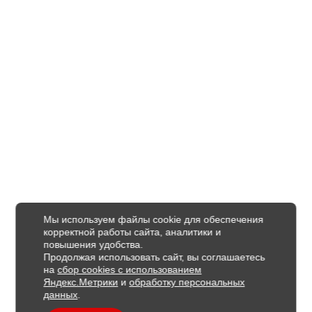
Мы используем файлы cookie для обеспечения
корректной работы сайта, аналитики и
повышения удобства.
Продолжая использовать сайт, вы соглашаетесь
на
сбор cookies с использованием
Яндекс.Метрики
и
обработку персональных
данных
.